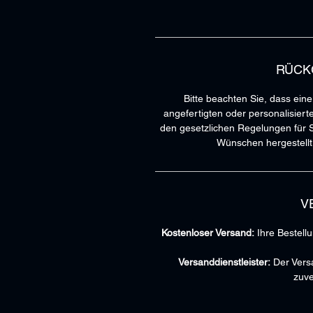
RÜCK
Bitte beachten Sie, dass ein
angefertigten oder personalisiert
den gesetzlichen Regelungen für S
Wünschen hergestellt 
V
Kostenloser Versand:
Ihre Bestellu
Versanddienstleister:
Der Versa
zuve
Ich stelle sicher, dass Ihre Beste