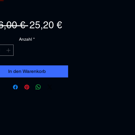
Standardpreis
Sale-
6,00 € 
25,20 €
Preis
Anzahl
*
In den Warenkorb