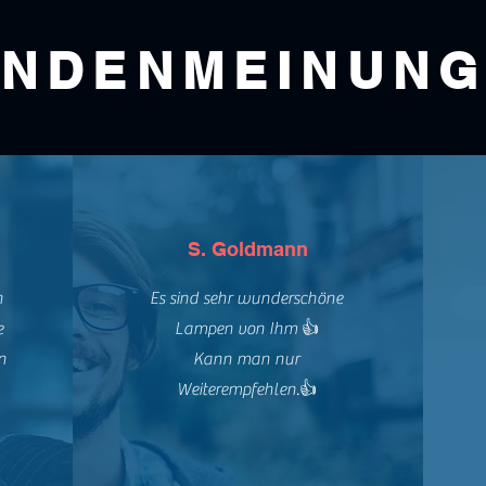
NDENMEINUN
S. Goldmann
n
Es sind sehr wunderschöne
e
Lampen von Ihm 👍
n
Kann man nur
Weiterempfehlen.👍