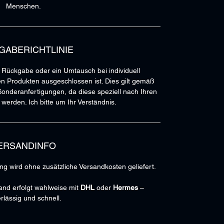
Menschen.
GABERICHTLINIE
e Rückgabe oder ein Umtausch bei individuell
en Produkten ausgeschlossen ist. Dies gilt gemäß
onderanfertigungen, da diese speziell nach Ihren
werden. Ich bitte um Ihr Verständnis.
ERSANDINFO
ng wird ohne zusätzliche Versandkosten geliefert.
nd erfolgt wahlweise mit
DHL
oder
Hermes
–
rlässig und schnell.
llung pünktlich und unversehrt bei Ihnen ankommt!