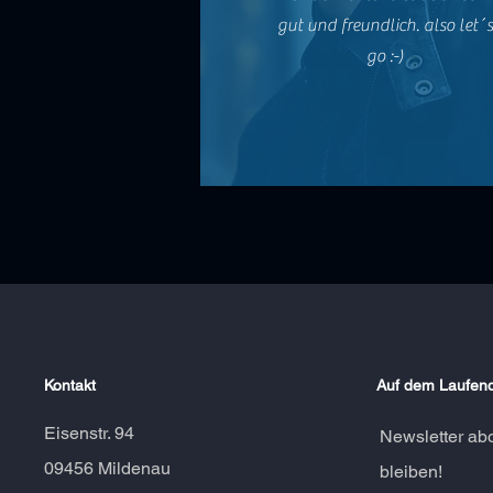
gut und freundlich. also let´
go :-)
Kontakt
Auf dem Laufend
Eisenstr. 94
Newsletter ab
09456 Mildenau
bleiben!