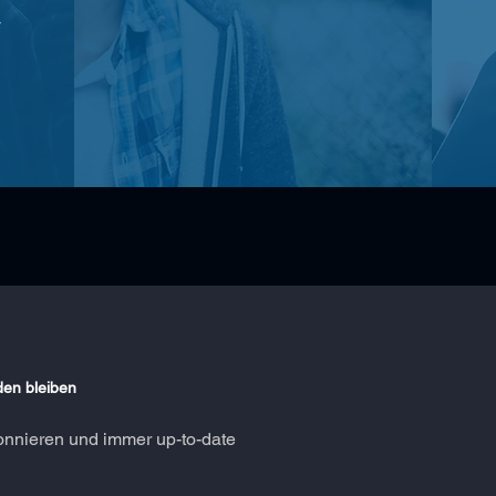
s
en bleiben
onnieren und immer up-to-date