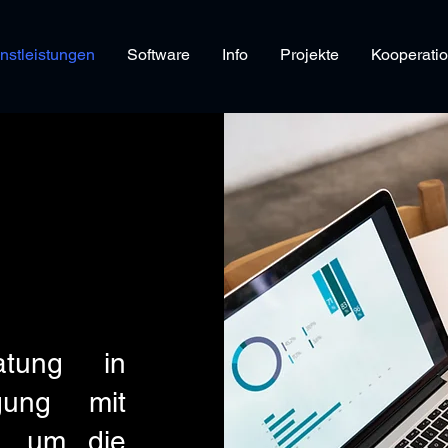
nstleistungen
Software
Info
Projekte
Kooperati
atung in
gung mit
r, um die