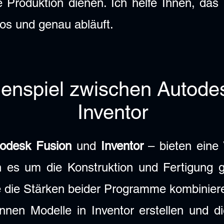
ie Produktion dienen. Ich helfe Ihnen, da
los und genau abläuft.
nspiel zwischen Autodes
Inventor
odesk Fusion
und
Inventor
– bieten eine
n es um die Konstruktion und Fertigung g
ie die Stärken beider Programme kombinie
nen Modelle in Inventor erstellen und d