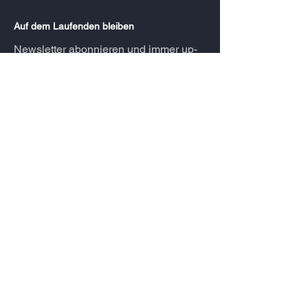
Auf dem Laufenden bleiben
Newsletter abonnieren und immer up-
to-date bleiben!
Anmelden
Menü