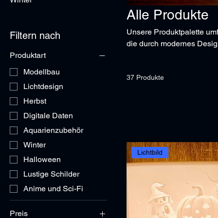
Alle Produkte
Unsere Produktpalette umfa
Filtern nach
die durch modernes Design
Produktart
Lithophanen, die durch ihr
bis hin zu maßgeschneider
Modellbau
37 Produkte
Architektur und personalis
Lichtdesign
Werte zu schaffen und gleic
Herbst
Digitale Daten
Aquarienzubehör
Winter
Lichtbild
Halloween
Lustige Schilder
Anime und Sci-Fi
Preis