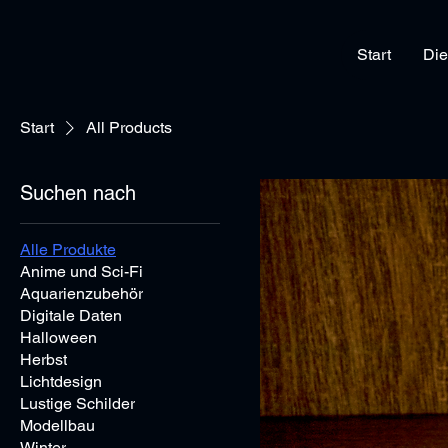
Start
Die
Start
All Products
Suchen nach
Alle Produkte
Anime und Sci-Fi
Aquarienzubehör
Digitale Daten
Halloween
Herbst
Lichtdesign
Lustige Schilder
Modellbau
Winter