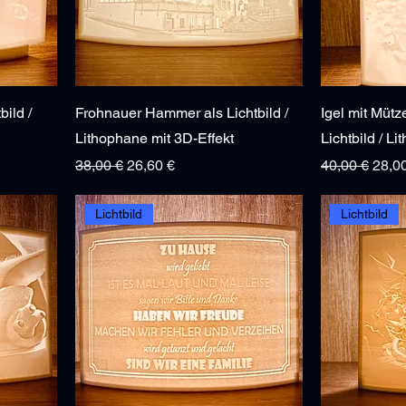
bild /
Frohnauer Hammer als Lichtbild /
Igel mit Mütz
Lithophane mit 3D-Effekt
Lichtbild / L
Standardpreis
Sale-Preis
Standardprei
Sale-
38,00 €
26,60 €
40,00 €
28,0
Lichtbild
Lichtbild