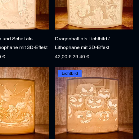
e und Schal als
Dragonball als Lichtbild /
ithophane mit 3D-Effekt
Lithophane mit 3D-Effekt
s
Preis
Standardpreis
Sale-Preis
0 €
42,00 €
29,40 €
Lichtbild