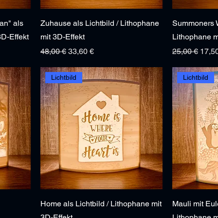
an" als
Zuhause als Lichtbild / Lithophane
Summoners Wa
3D-Effekt
mit 3D-Effekt
Lithophane m
Standardpreis
Sale-Preis
Standardprei
Sale-
48,00 €
33,60 €
25,00 €
17,5
Lichtbild
Lichtbild
Home als Lichtbild / Lithophane mit
Mauli mit Eule
3D-Effekt
Lithophane m