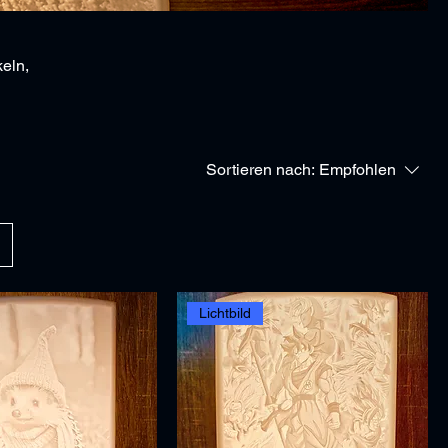
keln,
en,
ische
Sortieren nach:
Empfohlen
Lichtbild