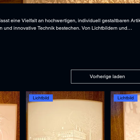
sst eine Vielfalt an hochwertigen, individuell gestaltbaren Arti
 und innovative Technik bestechen. Von Lichtbildern und
e faszinierenden Lichteffekte und detaillierten Motive überzeug
ten 3D-Drucklösungen, bieten wir Lösungen für Dekoration,
ierte Geschenke. Alle Produkte sind darauf ausgerichtet, ästhet
hzeitig funktional zu sein.
Vorherige laden
Lichtbild
Lichtbild