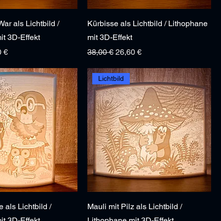
r als Lichtbild /
Kürbisse als Lichtbild / Lithophane
it 3D-Effekt
mit 3D-Effekt
s
Preis
Standardpreis
Sale-Preis
0 €
38,00 €
26,60 €
Lichtbild
 als Lichtbild /
Mauli mit Pilz als Lichtbild /
it 3D-Effekt
Lithophane mit 3D-Effekt